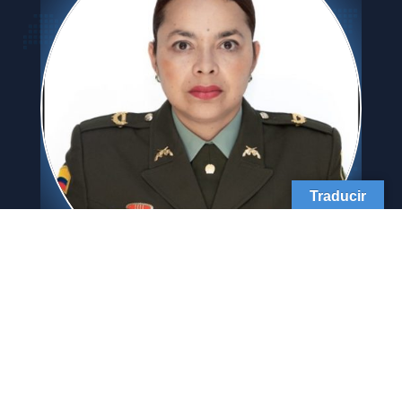
Traducir
Secretaria Ejecutiva
Es la encargada de promover el desarrollo de
las disposiciones, políticas de gestión y
acciones propias establecidas por la
Dirección Ejecutiva de la RINEP y el Consejo de
Directores de Educación Policial y sus